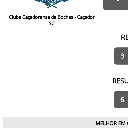
Clube Caçadorense de Bochas - Caçador
SC
R
3
RES
6
MELHOR EM 