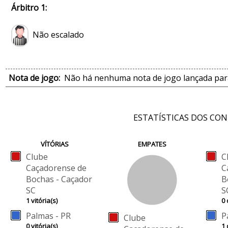
Árbitro 1:
Não escalado
Nota de jogo:
Não há nenhuma nota de jogo lançada para
ESTATÍSTICAS DOS CO
VÍTÓRIAS
EMPATES
Clube
C
Caçadorense de
C
Bochas - Caçador
B
SC
S
1 vitória(s)
0 
Palmas - PR
P
Clube
0 vitória(s)
1 