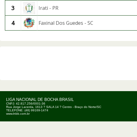
3
Irati - PR
4
Faxinal Dos Guedes - SC
LIGA NACIONAL DE BOCHA BRASIL
CNPJ: 42.817.256/0001-36
Rua Jorge Lacerda, 1613 ? SALA 14 ? Centro - Braço do Norte/SC
TELEFONE: (48) 99169-1474
www.lnbb.com.br