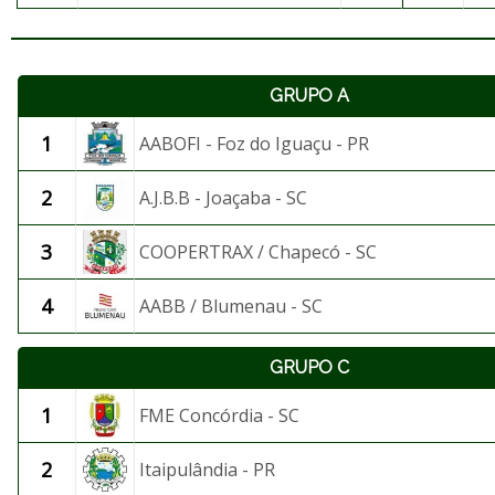
GRUPO A
1
AABOFI - Foz do Iguaçu - PR
2
A.J.B.B - Joaçaba - SC
3
COOPERTRAX / Chapecó - SC
4
AABB / Blumenau - SC
GRUPO C
1
FME Concórdia - SC
2
Itaipulândia - PR