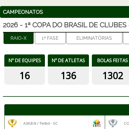
CAMPEONATOS
2026 - 1ª COPA DO BRASIL DE CLUBES
RAIO-X
1ª FASE
ELIMINATÓRIAS
Nº DE EQUIPES
Nº DE ATLETAS
BOLAS FEITAS
16
136
1302
A.M.B.N / Timbó - SC
CO