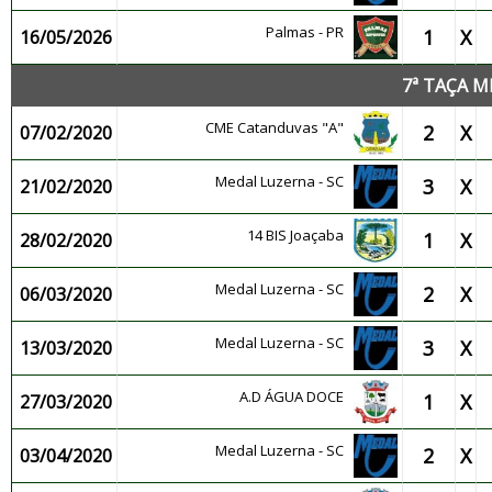
Palmas - PR
1
X
16/05/2026
7ª TAÇA M
CME Catanduvas "A"
2
X
07/02/2020
Medal Luzerna - SC
3
X
21/02/2020
14 BIS Joaçaba
1
X
28/02/2020
Medal Luzerna - SC
2
X
06/03/2020
Medal Luzerna - SC
3
X
13/03/2020
A.D ÁGUA DOCE
1
X
27/03/2020
Medal Luzerna - SC
2
X
03/04/2020